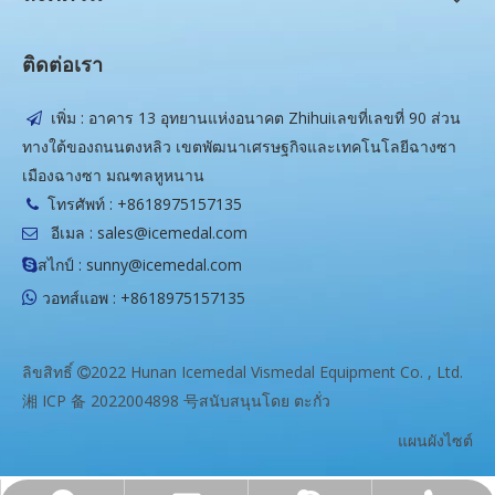
ติดต่อเรา
เพิ่ม : อาคาร 13 อุทยานแห่งอนาคต Zhihuiเลขที่เลขที่ 90 ส่วน

ทางใต้ของถนนตงหลิว เขตพัฒนาเศรษฐกิจและเทคโนโลยีฉางซา
เมืองฉางซา มณฑลหูหนาน
โทรศัพท์ : +8618975157135

อีเมล :
sales@icemedal.com

สไกป์ : sunny@icemedal.com

วอทส์แอพ : +8618975157135

ลิขสิทธิ์
2022 Hunan Icemedal Vismedal Equipment Co. , Ltd.

湘 ICP 备 2022004898 号
สนับสนุนโดย
ตะกั่ว
แผนผังไซต์