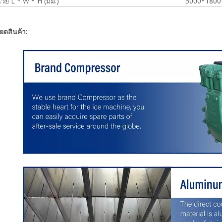
วย L * W * H (มม.)
5000*1800
ยดสินค้า: