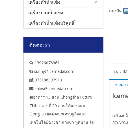
เครื่องทำน้ำแข็ง
แบ่งปัน:
เครื่องบอลน้ำแข็ง
เครื่องทำน้ำแข็งบริสุทธิ์
ติดต่อเรา
13926076961

sunny@icemedal.com
รุ่น：
IM

073186397913

รายละเ
sales@icemedal.com

Iceme
อาคาร 13 สวน Changsha Future

Zhihui เลขที่ 90 ส่วนใต้ของถนน
Dongliu เขตพัฒนาเศรษฐกิจและ
เครื่อง
เทคโนโลยีฉางชา ฉางชา หูหนาน จีน
กระบวนก