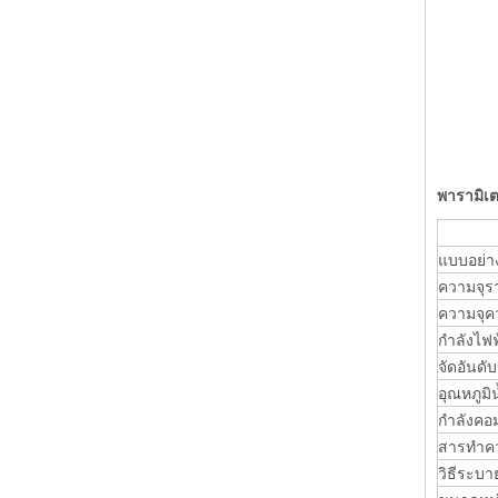
พารามิเต
แบบอย่า
ความจุร
ความจุคว
กำลังไฟฟ้
จัดอันดับ
อุณหภูมิน
กำลังคอม
สารทำคว
วิธีระบ