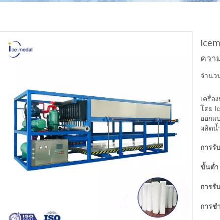
Icem
ควา
จำนว
เครื่
โดย Ic
ออกแบ
ผลิตน้
การรั
ขั้นต่
การรั
การชำ