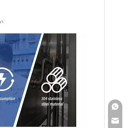
มา
+86 189
sales@i