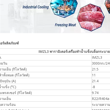
อร์ผลิตภัณฑ์
IMZL3 พารามิเตอร์เครื่องทำน้ำแข็งบล็อกระบา
ง.
IMZL3
ายวัน
3000กก./2
ามเย็น (กิโลวัตต์)
21.5
าทั้งหมด (กิโลวัตต์)
11
ปัจจุบัน (A)
21.4
้ำแข็ง (°C)
-8
เพรสเซอร์ (กิโลวัตต์)
9.74
ามเย็น
R22/R404a
ายความร้อน
ระบายความร