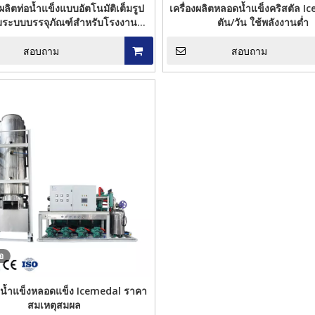
ลิตท่อน้ำแข็งแบบอัตโนมัติเต็มรูป
เครื่องผลิตหลอดน้ำแข็งคริสตัล I
มระบบบรรจุภัณฑ์สำหรับโรงงานน้ำ
ตัน/วัน ใช้พลังงานต่ำ
แข็งที่กินได้
สอบถาม
สอบถาม
ns Industrial Crystal Ice
ICEMEDAL IMF10 10 ตันต่อวันเครื่องทำ
Making Machine
น้ำแข็งเกล็ดสำหรับสินค้าน้ำ
Coo
ส
โอ
ทำน้ำแข็งหลอดแข็ง Icemedal ราคา
สมเหตุสมผล