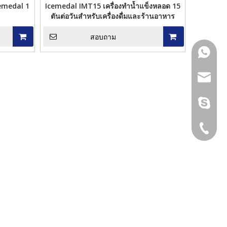
cemedal 1
Icemedal IMT15 เครื่องทำน้ำแข็งหลอด 15
ตันต่อวันสำหรับเครื่องดื่มและร้านอาหาร
สอบถาม
+86 189
sales@i
Icemedal IMZL 20 Tons Direct
Icemedal Walk in Freezer 20f
ling เครื่องทำน้ำแข็งบล็อกอัตโนมัติ
Container ห้องเย็นคอนเทนเนอ
sunny@i
ำหรับเครื่องจักรอาหารทะเลประหยัด
Chambre Froide สำหรับขาย
แรงงานด้วยขนาดที่ปรับแต่งได้
+86 189